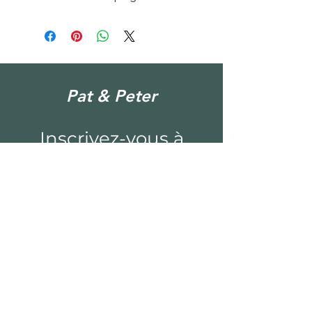
Pat & Peter
Inscrivez-vous à
notre bulletin
d'information
Email*
Envoyez