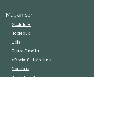
Maganiser
Sculpture
Tableaux
Bois
Pierre & métal
eBooks & littérature
Nouveau
Toute la collection
Service aux clients
Conditions générales de vente et
d'utilisation
Confidentialité
Expédition et échanges