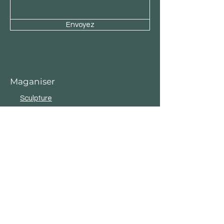
Envoyez
Maganiser
Sculpture
Tableaux
Bois
Pierre & métal
eBooks & littérature
Nouveau
Toute la collection
Service aux clients