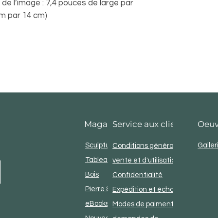
e l’image : 7,4 pouces de large par
cm par 14 cm)
Maganiser
Service aux clients
Oeuv
Sculpture
Galler
Conditions générales de
Tableaux
vente et d'utilisation
Bois
Confidentialité
Pierre & métal
Expédition et échanges
eBooks & littérature
Modes de paiment &