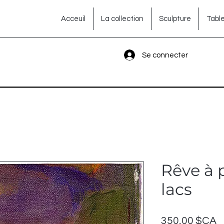
Acceuil
La collection
Sculpture
Tabl
Se connecter
Rêve à 
lacs
P
350,00 $CA