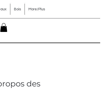
eaux
Bois
More/Plus
propos des
rix