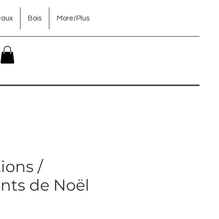
eaux
Bois
More/Plus
ions /
nts de Noël
x