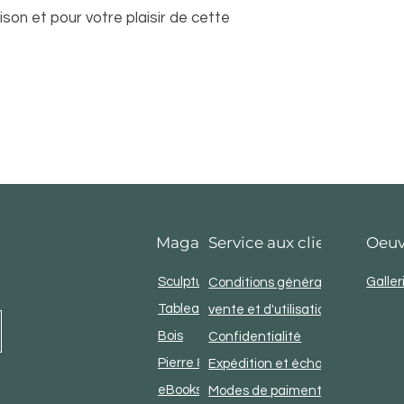
son et pour votre plaisir de cette
Maganiser
Service aux clients
Oeuv
Sculpture
Galler
Conditions générales de
Tableaux
vente et d'utilisation
Bois
Confidentialité
Pierre & métal
Expédition et échanges
eBooks & littérature
Modes de paiment &