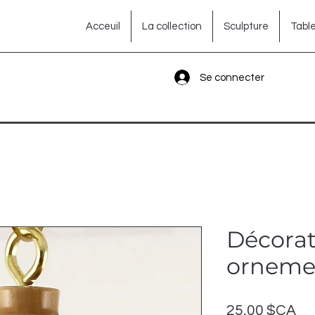
Acceuil
La collection
Sculpture
Tabl
Se connecter
Décorat
orneme
Pri
25,00 $CA